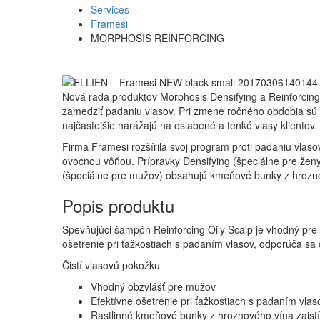
Services
Framesi
MORPHOSIS REINFORCING
Nová rada produktov Morphosis Densifying a Reinforcing
zamedziť padaniu vlasov. Pri zmene ročného obdobia sú v
najčastejšie narážajú na oslabené a tenké vlasy klientov.
Firma Framesi rozšírila svoj program proti padaniu vlas
ovocnou vôňou. Prípravky Densifying (špeciálne pre žen
(špeciálne pre mužov) obsahujú kmeňové bunky z hrozn
Popis produktu
Spevňujúci šampón Reinforcing Oily Scalp je vhodný pre 
ošetrenie pri ťažkostiach s padaním vlasov, odporúča sa
Čistí vlasovú pokožku
Vhodný obzvlášť pre mužov
Efektívne ošetrenie pri ťažkostiach s padaním vlas
Rastlinné kmeňové bunky z hroznového vína zaistí 