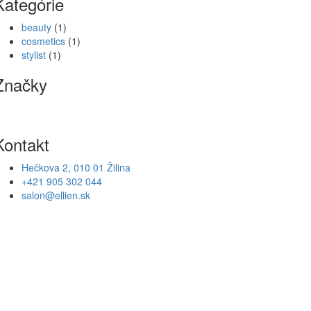
Kategórie
beauty
(1)
cosmetics
(1)
stylist
(1)
Značky
Kontakt
Hečkova 2, 010 01 Žilina
+421 905 302 044
salon@ellien.sk