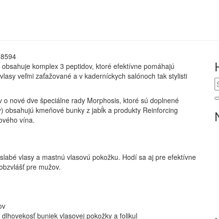
 obsahuje komplex 3 peptidov, ktoré efektívne pomáhajú
lasy veľmi zaťažované a v kaderníckych salónoch tak stylisti
ov o nové dve špeciálne rady Morphosis, ktoré sú doplnené
y) obsahujú kmeňové bunky z jabĺk a produkty Reinforcing
ového vína.
slabé vlasy a mastnú vlasovú pokožku. Hodí sa aj pre efektívne
 obzvlášť pre mužov.
ov
dlhovekosť buniek vlasovej pokožky a folikul