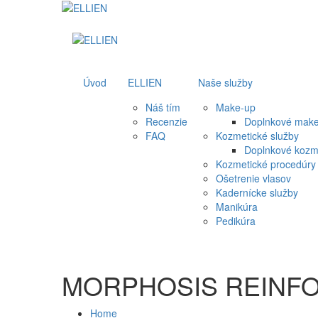
Úvod
ELLIEN
Naše služby
Náš tím
Make-up
Recenzie
Doplnkové make
FAQ
Kozmetické služby
Doplnkové kozme
Kozmetické procedúry
Ošetrenie vlasov
Kadernícke služby
Manikúra
Pedikúra
MORPHOSIS REINF
Home