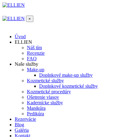
×
Úvod
ELLIEN
Náš tím
Recenzie
FAQ
Naše služby
Make-up
Doplnkové make-up služby
Kozmetické služby
Doplnkové kozmetické služby
Kozmetické procedúry
Ošetrenie vlasov
Kadernícke služby
Manikúra
Pedikúra
Rezervácie
Blog
Galéria
Kontakt