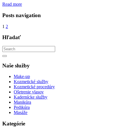
Read more
Posts navigation
1
2
Hľadať
Naše služby
Make-up
Kozmetické služby
Kozmetické procedúry
Ošetrenie vlasov
Kadernícke služby
Manikúra
Pedikúra
Masáže
Kategórie