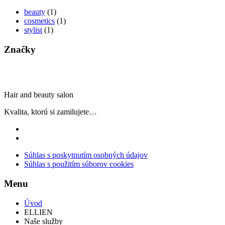
beauty
(1)
cosmetics
(1)
stylist
(1)
Značky
Hair and beauty salon
Kvalita, ktorú si zamilujete…
Súhlas s poskytnutím osobných údajov
Súhlas s použitím súborov cookies
Menu
Úvod
ELLIEN
Naše služby