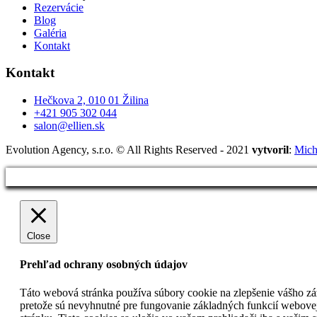
Rezervácie
Blog
Galéria
Kontakt
Kontakt
Hečkova 2, 010 01 Žilina
+421 905 302 044
salon@ellien.sk
Evolution Agency, s.r.o. © All Rights Reserved - 2021
vytvoril
:
Mich
Close
Prehľad ochrany osobných údajov
Táto webová stránka používa súbory cookie na zlepšenie vášho záž
pretože sú nevyhnutné pre fungovanie základných funkcií webovej