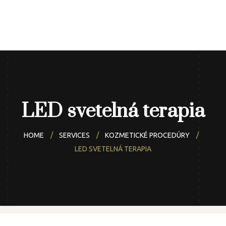
Úvod
ELLIEN
Naše služby
Rezervácie
Blog
Galéria
LED svetelná terapia
Kontakt
HOME
SERVICES
KOZMETICKÉ PROCEDÚRY
LED SVETELNÁ TERAPIA