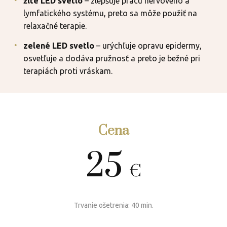
žlté LED svetlo
– zlepšuje prácu nervového a
lymfatického systému, preto sa môže použiť na
relaxačné terapie.
zelené LED svetlo
– urýchľuje opravu epidermy,
osvetľuje a dodáva pružnosť a preto je bežné pri
terapiách proti vráskam.
Cena
25
€
Trvanie ošetrenia: 40 min.